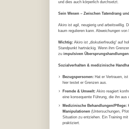
und dies auch körperlich durchsetzt.
Sein Wesen – Zwischen Tatendrang und 
Akiro ist agil, neugierig und arbeitswillig
kaum regulieren kann. Abweichungen von R
Wichtig:
Akiro ist „diskutierfreudig“ auf h
Standpunkt hartnäckig. Wenn ihm Grenzen g
zu
impulsiven Übersprungshandlungen
Sozialverhalten & medizinische Handh
Bezugspersonen:
Hat er Vertrauen, is
hier testet er Grenzen aus.
Fremde & Umwelt:
Akiro reagiert konfr
eine konsequente Führung, die ihn aus 
Medizinische Behandlungen/Pflege:
Manipulationen
(Untersuchungen, Pfoten
Situation zu entziehen. Ein Training mit
praktiziert.