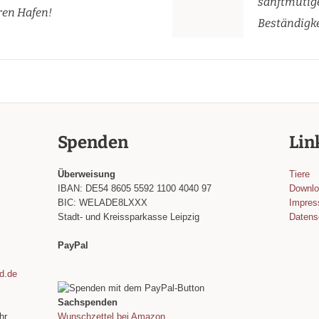
sanftmütige
ren Hafen!
Beständigke
Spenden
Lin
Überweisung
Tiere
IBAN: DE54 8605 5592 1100 4040 97
Downl
BIC: WELADE8LXXX
Impre
Stadt- und Kreissparkasse Leipzig
Datens
PayPal
nd.de
Sachspenden
hr
Wunschzettel bei Amazon