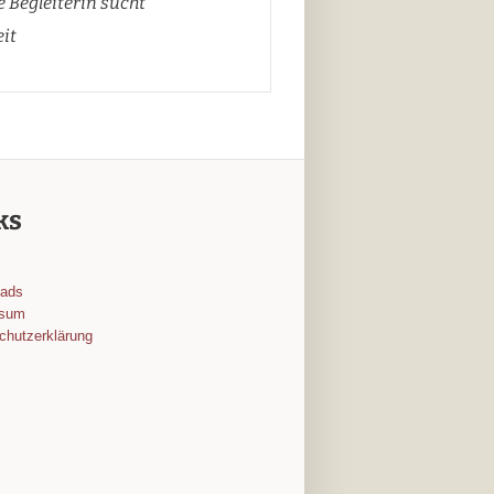
 Begleiterin sucht
it
ks
oads
ssum
chutzerklärung