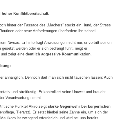
hoher Konfliktbereitschaft:
. Doch hinter der Fassade des „Machers“ steckt ein Hund, der Stress
outinen oder neue Anforderungen überfordern ihn schnell.
ohem Niveau. Er hinterfragt Anweisungen nicht nur, er vertritt seinen
esetzt werden oder er sich bedrängt fühlt, neigt er
und zeigt eine
deutlich aggressive Kommunikation
.
abung:
t er anhänglich. Dennoch darf man sich nicht täuschen lassen: Auch
ontativ und streitlustig. Er kontrolliert seine Umwelt und braucht
der Verantwortung nimmt.
Kritische Punkte! Akiro zeigt
starke Gegenwehr bei körperlichen
pflege, Tierarzt). Er setzt hierbei seine Zähne ein, um sich der
 Maulkorb ist zwingend erforderlich und wird bei uns bereits