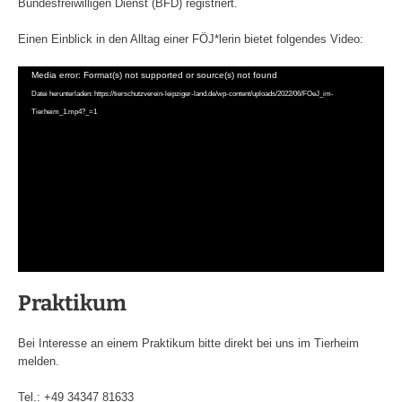
Bundesfreiwilligen Dienst (BFD) registriert.
Einen Einblick in den Alltag einer FÖJ*lerin bietet folgendes Video:
Video-
Media error: Format(s) not supported or source(s) not found
Player
Datei herunterladen: https://tierschutzverein-leipziger-land.de/wp-content/uploads/2022/06/FOeJ_im-
Tierheim_1.mp4?_=1
Praktikum
Bei Interesse an einem Praktikum bitte direkt bei uns im Tierheim
melden.
Tel.: +49 34347 81633