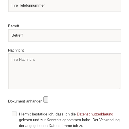
Please leave this field empty.
Please leave this field empty.
Betreff
Nachricht
Dokument anhängen
Hiermit bestätige ich, dass ich die
Datenschutzerklärung
gelesen und zur Kenntnis genommen habe. Der Verwendung
der angegebenen Daten stimme ich zu.