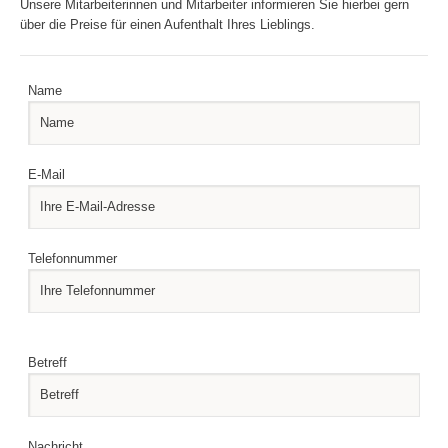
Unsere Mitarbeiterinnen und Mitarbeiter informieren Sie hierbei gern
über die Preise für einen Aufenthalt Ihres Lieblings.
Name
E-Mail
Telefonnummer
Please leave this field empty.
Please leave this field empty.
Betreff
Nachricht