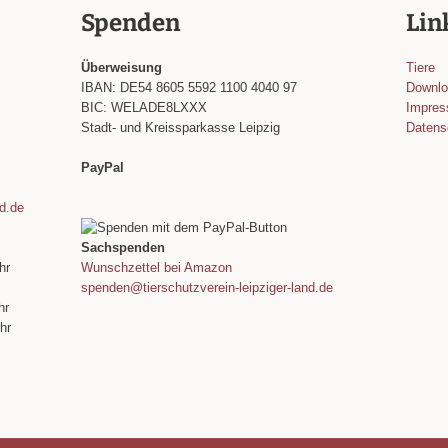
Spenden
Lin
Überweisung
Tiere
IBAN: DE54 8605 5592 1100 4040 97
Downl
BIC: WELADE8LXXX
Impre
Stadt- und Kreissparkasse Leipzig
Datens
PayPal
nd.de
Sachspenden
hr
Wunschzettel bei Amazon
spenden@tierschutzverein-leipziger-land.de
hr
hr