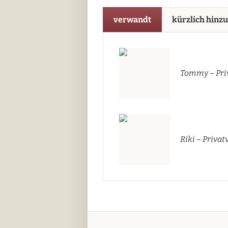
verwandt
kürzlich hinz
Tommy – Pri
Riki – Priva