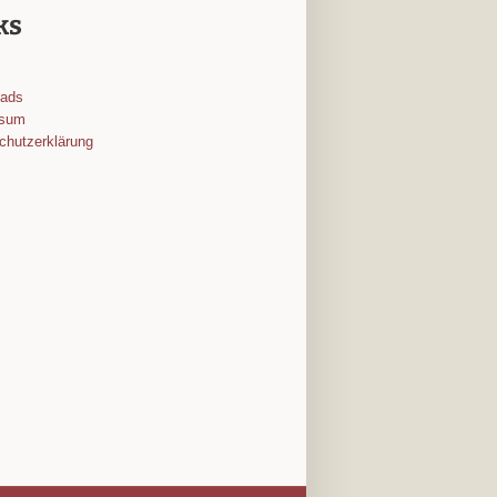
ks
oads
ssum
chutzerklärung