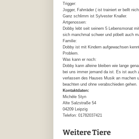
Trigger:
Jogger, Fahrräder ( ist trainiert er bellt n
Ganz schlimm ist Sylvester Knaller.
Artgenossen:
Dobby lebt seit seinem 5 Lebensmonat mi
sich manchmal schwer und pöbelt auch m
Familie:
Dobby ist mit Kindern aufgewachsen kennt
Problem.
Was kann er noch:
Dobby kann alleine bleiben wie lange gen
bei uns immer jemand da ist. Es ist auch 
verlassen des Hauses Musik an machen un
beachten und ohne verabschieden gehen.
Kontaktdaten:
Michèle Styn
Alte Salzstraße 54
04209 Leipzig
Telefon: 01782037421
Weitere Tiere