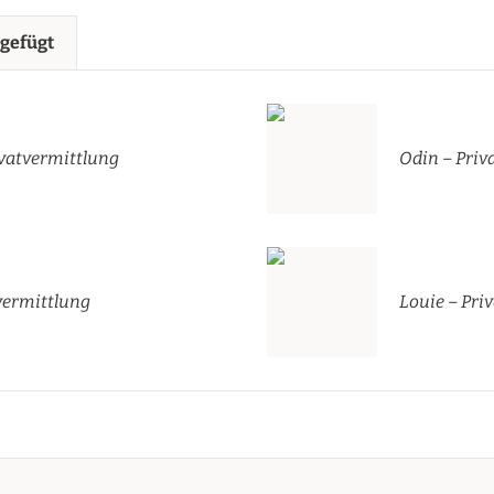
ugefügt
vatvermittlung
Odin – Priv
tvermittlung
Louie – Pri