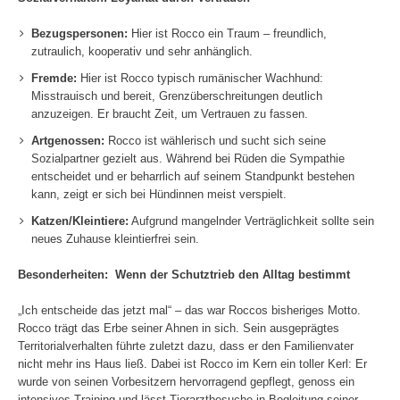
Bezugspersonen:
Hier ist Rocco ein Traum – freundlich,
zutraulich, kooperativ und sehr anhänglich.
Fremde:
Hier ist Rocco typisch rumänischer Wachhund:
Misstrauisch und bereit, Grenzüberschreitungen deutlich
anzuzeigen. Er braucht Zeit, um Vertrauen zu fassen.
Artgenossen:
Rocco ist wählerisch und sucht sich seine
Sozialpartner gezielt aus. Während bei Rüden die Sympathie
entscheidet und er beharrlich auf seinem Standpunkt bestehen
kann, zeigt er sich bei Hündinnen meist verspielt.
Katzen/Kleintiere:
Aufgrund mangelnder Verträglichkeit sollte sein
neues Zuhause kleintierfrei sein.
Besonderheiten: Wenn der Schutztrieb den Alltag bestimmt
„Ich entscheide das jetzt mal“ – das war Roccos bisheriges Motto.
Rocco trägt das Erbe seiner Ahnen in sich. Sein ausgeprägtes
Territorialverhalten führte zuletzt dazu, dass er den Familienvater
nicht mehr ins Haus ließ. Dabei ist Rocco im Kern ein toller Kerl: Er
wurde von seinen Vorbesitzern hervorragend gepflegt, genoss ein
intensives Training und lässt Tierarztbesuche in Begleitung seiner