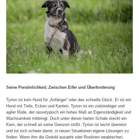
Seine Persönlichkeit: Zwischen Eifer und Überforderung
Tyrion ist kein Hund für „Anfänger“ oder das schnelle Glück. Er ist ein
Hund mit Tiefe, Ecken und Kanten. Tyrion ist ein zielstrebiger und
agiler Rüde, der rassetypisch ein hohes Maß an Eigenständigkeit und
Wachsamkeit mitbringt. Doch unter dieser harten Schale steckt ein
Kern, der schnell an seine Grenzen stößt. Tyrion ist leicht überreizt
und tut sich schwer damit, in neuen Situationen eigene Lösungen zu
finden. Wenn ihm die Geduld ausgeht oder Routinen wegbrechen,