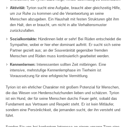
Aktivität:
Tyrion sucht eine Aufgabe, braucht aber gleichzeitig Hilfe,
um zur Ruhe zu kommen und die Verantwortung an seine
Menschen abzugeben. Ein Haushalt mit festen Strukturen gibt ihm
den Halt, den er braucht, um nicht in alte Verhaltensmuster
zurückzufallen.
Sozialkontakte:
Hündinnen liebt er sehr! Bei Rüden entscheidet die
Sympathie, wobei er hier eher dominant auftritt. Er sucht sich seine
Partner gezielt aus; an der Souveränität gegenüber fremden
Menschen und Rüden muss kontinuierlich gearbeitet werden.
Kennenlernen:
Interessenten sollten Zeit mitbringen. Eine
intensive, mehrstufige Kennenlernphase im Tierheim ist
Voraussetzung für eine erfolgreiche Vermittlung.
Tyrion ist ein ehrlicher Charakter mit großem Potenzial für Menschen,
die das Wesen von Herdenschutzhunden lieben und schätzen. Tyrion
ist ein Hund, der für seine Menschen durchs Feuer geht, sobald das
Fundament aus Vertrauen und Respekt steht. Er ist kein Mitläufer,
sondern eine Persönlichkeit, die jemanden sucht, der ihn versteht und
führt.
Senden Sie uns bei konkretem Interesse an einem unserer Tiere
eine