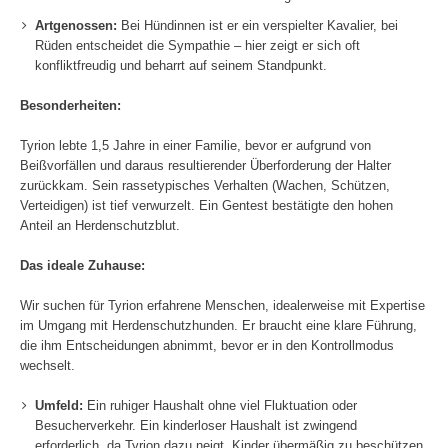
Artgenossen:
Bei Hündinnen ist er ein verspielter Kavalier, bei
Rüden entscheidet die Sympathie – hier zeigt er sich oft
konfliktfreudig und beharrt auf seinem Standpunkt.
Besonderheiten:
Tyrion lebte 1,5 Jahre in einer Familie, bevor er aufgrund von
Beißvorfällen und daraus resultierender Überforderung der Halter
zurückkam. Sein rassetypisches Verhalten (Wachen, Schützen,
Verteidigen) ist tief verwurzelt. Ein Gentest bestätigte den hohen
Anteil an Herdenschutzblut.
Das ideale Zuhause:
Wir suchen für Tyrion erfahrene Menschen, idealerweise mit Expertise
im Umgang mit Herdenschutzhunden. Er braucht eine klare Führung,
die ihm Entscheidungen abnimmt, bevor er in den Kontrollmodus
wechselt.
Umfeld:
Ein ruhiger Haushalt ohne viel Fluktuation oder
Besucherverkehr. Ein kinderloser Haushalt ist zwingend
erforderlich, da Tyrion dazu neigt, Kinder übermäßig zu beschützen.