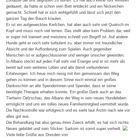
Zuhause bei uns begrüßen zu dürfen. Es hat auch keine fünf Minuten
gedauert, da hatte er schon sein Bett entdeckt und ein Nickerchen
gemacht. Schnell hat er sich wohlgefühlt und lässt sich jetzt den
ganzen Tag den Bauch kraulen.
Er ist ein aufgewecktes Kerlchen, hat aber auch sehr viel Quatsch im
Kopf und muss noch viel lernen. Das stellt aber kein Problem dar, weil
er super mit trainiert und meistens schnell von Begriff ist. Auf andere
Hunde geht er noch sehr turbulent zu, aber immer mit freundlicher
Absicht und der Aufforderung zum Spielen. Auch gegenüber
Menschen ist er aufgeschlossener und weniger unsicher geworden.
In Albano steckt auf jeden Fall sehr viel Energie und er ist mehr als
bereit auf sein weiteres Leben und alle damit verbundenen
Erfahrungen. Ich freue mich riesig mit ihm gemeinsam den Weg
gehen zu können und in diesem Sinne noch einmal ein großes
Dankeschön an alle Spenderinnen und Spender, dass er seine
benötigte Therapie erhalten konnte. Ein großer Dank auch an das
Tierheim Oelzschau, das Albano der Weg in sein neues Hundeleben
ermöglicht und uns ein tolles neues Familienmitglied vermittelt wurde.
Die Nachkontrolle war erfolgreich und es sieht laut Ärztin nach wie vor
alles gut aus.
Die Behandlung hat also genau ihren Zweck erfüllt, es hat sich nichts
Neues gebildet und sein Sticker- Sarkom ist somit super verheilt.
Viele liebe Grüße aus Dresden von