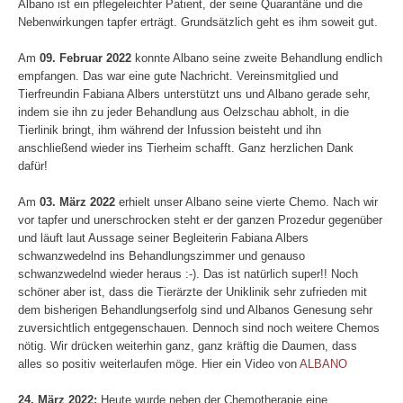
Albano ist ein pflegeleichter Patient, der seine Quarantäne und die
Nebenwirkungen tapfer erträgt. Grundsätzlich geht es ihm soweit gut.
Am
09. Februar 2022
konnte Albano seine zweite Behandlung endlich
empfangen. Das war eine gute Nachricht. Vereinsmitglied und
Tierfreundin Fabiana Albers unterstützt uns und Albano gerade sehr,
indem sie ihn zu jeder Behandlung aus Oelzschau abholt, in die
Tierlinik bringt, ihm während der Infussion beisteht und ihn
anschließend wieder ins Tierheim schafft. Ganz herzlichen Dank
dafür!
Am
03. März 2022
erhielt unser Albano seine vierte Chemo. Nach wir
vor tapfer und unerschrocken steht er der ganzen Prozedur gegenüber
und läuft laut Aussage seiner Begleiterin Fabiana Albers
schwanzwedelnd ins Behandlungszimmer und genauso
schwanzwedelnd wieder heraus :-). Das ist natürlich super!! Noch
schöner aber ist, dass die Tierärzte der Uniklinik sehr zufrieden mit
dem bisherigen Behandlungserfolg sind und Albanos Genesung sehr
zuversichtlich entgegenschauen. Dennoch sind noch weitere Chemos
nötig. Wir drücken weiterhin ganz, ganz kräftig die Daumen, dass
alles so positiv weiterlaufen möge. Hier ein Video von
ALBANO
24. März 2022:
Heute wurde neben der Chemotherapie eine