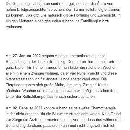
Die Genesungsaussichten sind recht gut, so dass die Ärzte von
hohen Erfolgsaussichten sprechen, den Tumor vollständig entfernen
zu können. Das gibt uns natürlich große Hoffnung und Zuversicht, in
einigen Monaten einen gesunden Albano ins Familienglück zu
entlassen.
Am
27. Januar 2022
begann Albanos chemotherapeutische
Behandlung in der Tierklinik Leipzig. Den ersten Termin meisterte er
ganz tapfer.
Im Tierheim muss er nun leider die nächsten Wochen
allein in einem Zwinger wohnen, da er viel Ruhe braucht und diese
Krebsart tatsächlich für andere Hunde ansteckend wäre.
Die
Tierpfleger gaben sich große Mühe, ihm sein „Zimmer“ für die
nächsten Wochen so kuschelig und warm wie möglich zu bereiten.
Unter der Rotlichtlampe lässt´s sich sicher aushalten.
Am
02. Februar 2022
konnte Albano seine zweite Chemotherapie
leider nicht erhalten, da die Blutwerte zu schlecht waren. Kein Grund
zur Sorge die Ärzte informierten uns im Vorfeld, dass das während der
Behandlung durchaus passieren kann und nicht ungewöhnlich ist.