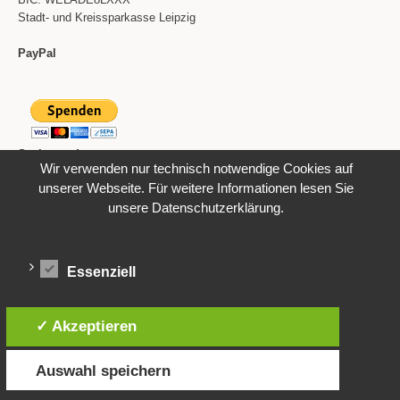
Stadt- und Kreissparkasse Leipzig
PayPal
Sachspenden
Wir verwenden nur technisch notwendige Cookies auf
Wunschzettel bei Amazon
unserer Webseite. Für weitere Informationen lesen Sie
spenden@tierschutzverein-leipziger-land.de
unsere
Datenschutzerklärung
.
Links
Essenziell
Tiere
Downloads
Impressum
✓ Akzeptieren
Datenschutzerklärung
Auswahl speichern