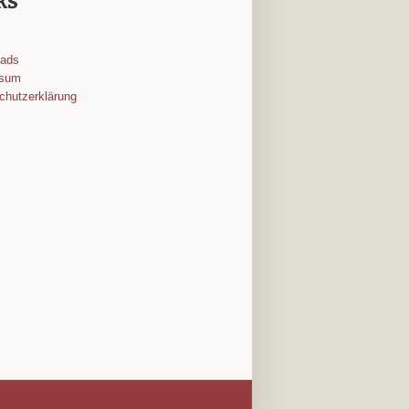
ks
oads
ssum
chutzerklärung