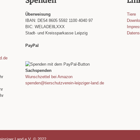
Spenden
Lin
Überweisung
Tiere
IBAN: DE54 8605 5592 1100 4040 97
Downl
BIC: WELADE8LXXX
Impre
Stadt- und Kreissparkasse Leipzig
Datens
PayPal
nd.de
Sachspenden
hr
Wunschzettel bei Amazon
spenden@tierschutzverein-leipziger-land.de
hr
hr
eipziger Land e.V. © 2022