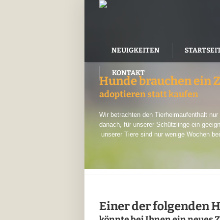
NEUIGKEITEN
STARTSEI
KONTAKT
Hunde brauchen ein 
adoptieren statt kaufen
Wir betrachten den Tierheimaufenthalt nu
danach, für unserer Schützlinge ein geeig
unserer Tiere sind nur wenige Wochen bei
Einer der folgenden 
könnte bei Ihnen ein neues 