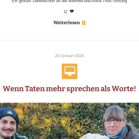
Ein großes Dankeschön an die Manfred-und-Anita-Thoß-Stiftung
12
Weiterlesen
20. Januar 2026
Wenn Taten mehr sprechen als Worte!