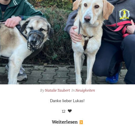
By
Natalie Taubert
In
Neuigkeiten
Danke lieber Lukas!
12
Weiterlesen