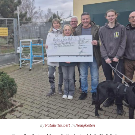
By
Natalie Taubert
In
Neuigkeiten