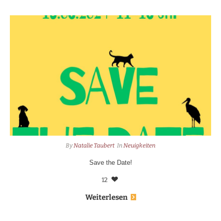
By
Natalie Taubert
In
Neuigkeiten
Save the Date!
12
Weiterlesen